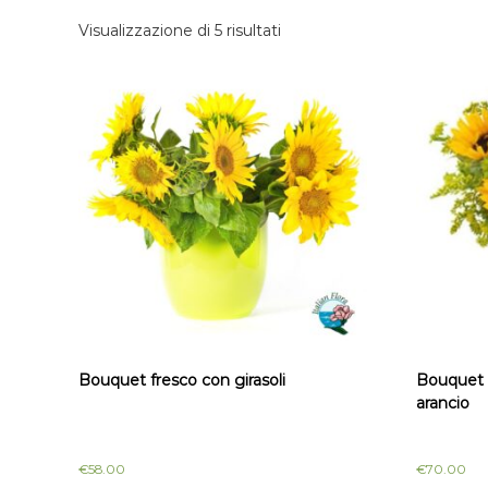
t
m
Visualizzazione di 5 risultati
a
i
I
c
t
i
a
l
l
i
i
o
a
Bouquet fresco con girasoli
Bouquet di
arancio
€
58.00
€
70.00