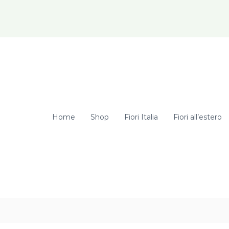
elcome Hunter! Get 20% OFF Just for Today
Home
Shop
Fiori Italia
Fiori all’estero