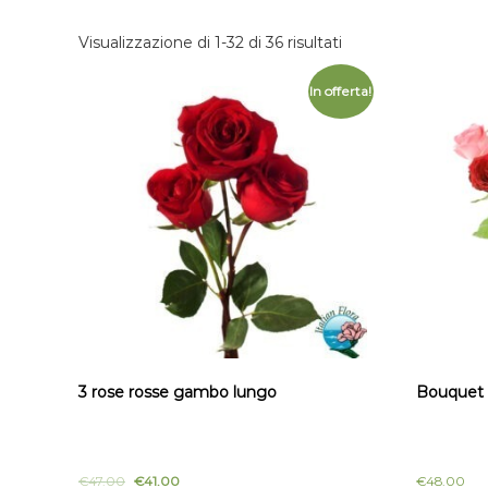
Visualizzazione di 1-32 di 36 risultati
In offerta!
3 rose rosse gambo lungo
Bouquet d
€
47.00
€
41.00
€
48.00