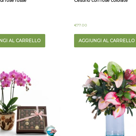
i rose rosse
Cestino con rose colorate
€
77.00
NGI AL CARRELLO
AGGIUNGI AL CARRELLO