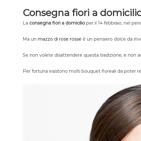
t
m
Consegna fiori a domicili
a
i
I
c
La
consegna fiori a domicilio
per il 14 febbraio, nel per
t
i
a
l
l
Ma un
mazzo di rose rosse
è un pensiero dolce da invia
i
i
o
a
Se non volete disattendere questa tradizione, e non 
Per fortuna esistono molti bouquet floreali da poter rec