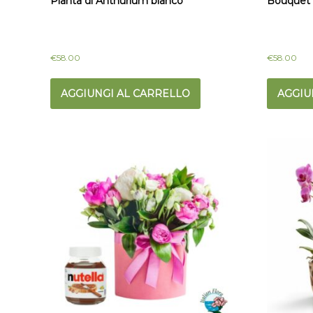
Pianta di Anthurium bianco
Bouquet d
€
58.00
€
58.00
AGGIUNGI AL CARRELLO
AGGIU