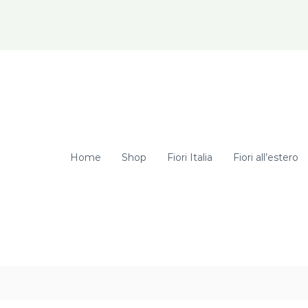
elcome Hunter! Get 20% OFF Just for Today
Home
Shop
Fiori Italia
Fiori all’estero