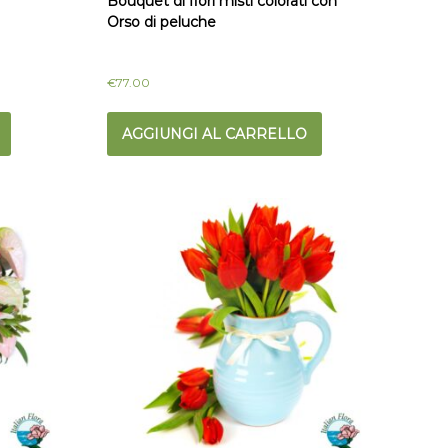
Bouquet di fiori misti colorati con
Orso di peluche
€
77.00
AGGIUNGI AL CARRELLO