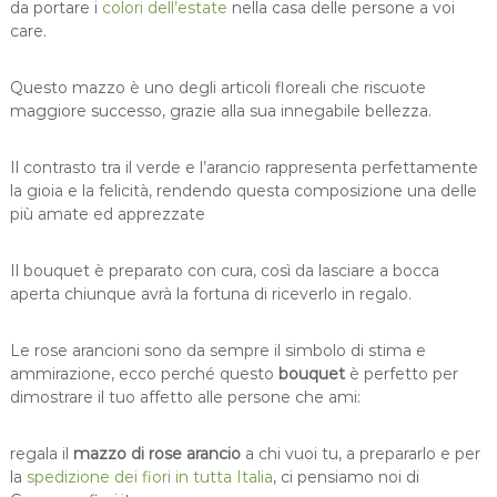
da portare i
colori dell’estate
nella casa delle persone a voi
u
care.
a
n
Questo mazzo è uno degli articoli floreali che riscuote
t
maggiore successo, grazie alla sua innegabile bellezza.
i
t
à
Il contrasto tra il verde e l’arancio rappresenta perfettamente
la gioia e la felicità, rendendo questa composizione una delle
più amate ed apprezzate
Il bouquet è preparato con cura, così da lasciare a bocca
aperta chiunque avrà la fortuna di riceverlo in regalo.
Le rose arancioni sono da sempre il simbolo di stima e
ammirazione, ecco perché questo
bouquet
è perfetto per
dimostrare il tuo affetto alle persone che ami:
regala il
mazzo di rose arancio
a chi vuoi tu, a prepararlo e per
la
spedizione dei fiori in tutta Italia
, ci pensiamo noi di