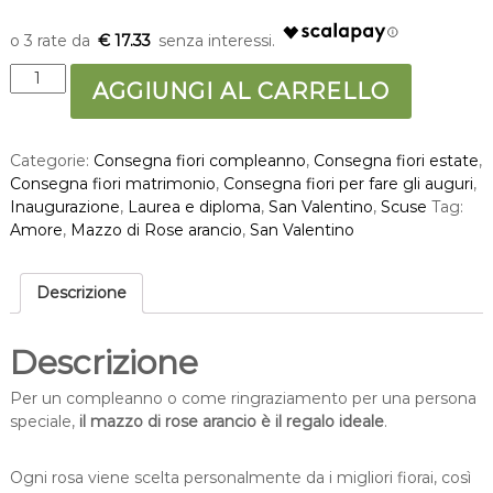
€ 17.33
M
AGGIUNGI AL CARRELLO
a
z
z
Categorie:
Consegna fiori compleanno
,
Consegna fiori estate
,
o
Consegna fiori matrimonio
,
Consegna fiori per fare gli auguri
,
d
Inaugurazione
,
Laurea e diploma
,
San Valentino
,
Scuse
Tag:
i
Amore
,
Mazzo di Rose arancio
,
San Valentino
R
o
s
Descrizione
e
a
r
Descrizione
a
n
Per un compleanno o come ringraziamento per una persona
c
speciale,
il mazzo di rose arancio è il regalo ideale
.
i
o
Ogni rosa viene scelta personalmente da i migliori fiorai, così
q