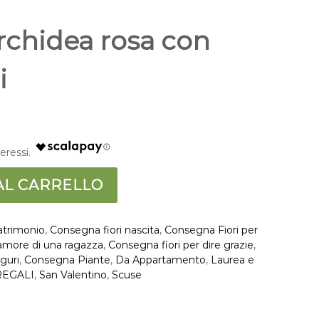
orchidea rosa con
i
AL CARRELLO
atrimonio
,
Consegna fiori nascita
,
Consegna Fiori per
 amore di una ragazza
,
Consegna fiori per dire grazie
,
uguri
,
Consegna Piante
,
Da Appartamento
,
Laurea e
REGALI
,
San Valentino
,
Scuse