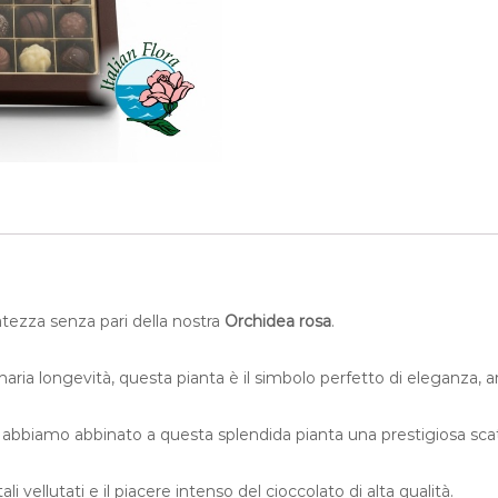
c
h
i
d
e
a
r
o
s
a
c
o
n
c
tezza senza pari della nostra
Orchidea rosa
.
i
o
inaria longevità, questa pianta è il simbolo perfetto di eleganza,
c
c
o
 abbiamo abbinato a questa splendida pianta una prestigiosa scatola
l
a
ali vellutati e il piacere intenso del cioccolato di alta qualità.
t