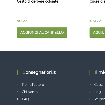
Cesto di gerbere colorate
Cuore di 
€
87.00
€
172.00
AGGIUNGI AL CARRELLO
AGGIU
Consegnafiori.it
Il m
Fiori all’estero
Cassa
Chi siamo
Login
FAQ
Regist