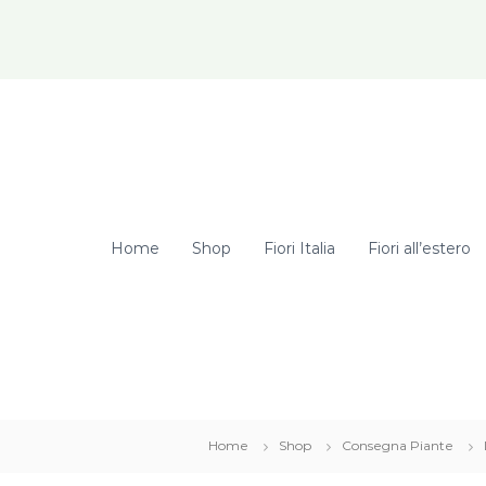
elcome Hunter! Get 20% OFF Just for Today
Home
Shop
Fiori Italia
Fiori all’estero
Home
Shop
Consegna Piante