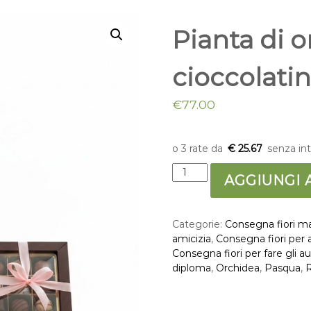
Pianta di 
cioccolatin
€
77.00
€ 25.67
P
AGGIUNGI 
i
a
n
Categorie:
Consegna fiori m
t
amicizia
,
Consegna fiori per
a
Consegna fiori per fare gli a
d
diploma
,
Orchidea
,
Pasqua
,
i
o
r