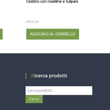
Cestino con roselline e tulipani
€
104.00
AGGIUNGI AL CARRELLO
Ricerca prodotti
C
e
r
Cerca
c
a