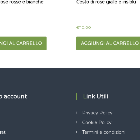
rose rosse e bianche
Cesto di rose gialle e iris blu
€
110.00
NGI AL CARRELLO
AGGIUNGI AL CARRELLO
io account
Link Utili
Privacy Policy
Cookie Policy
rati
Termini e condizioni