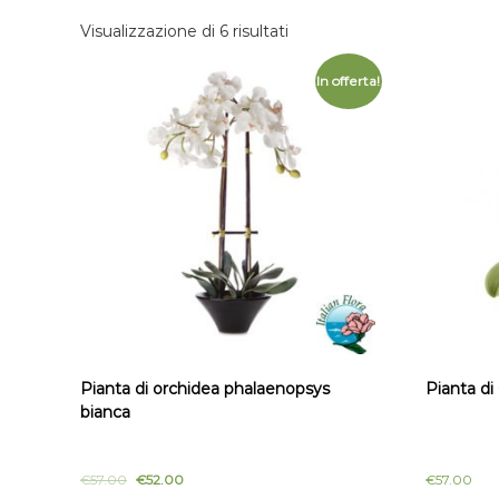
t
m
Visualizzazione di 6 risultati
a
i
I
c
In offerta!
t
i
a
l
l
i
i
o
a
Pianta di orchidea phalaenopsys
Pianta di
bianca
€
57.00
€
52.00
€
57.00