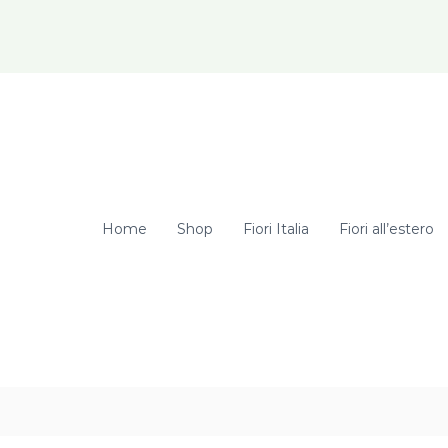
elcome Hunter! Get 20% OFF Just for Today
Home
Shop
Fiori Italia
Fiori all’estero