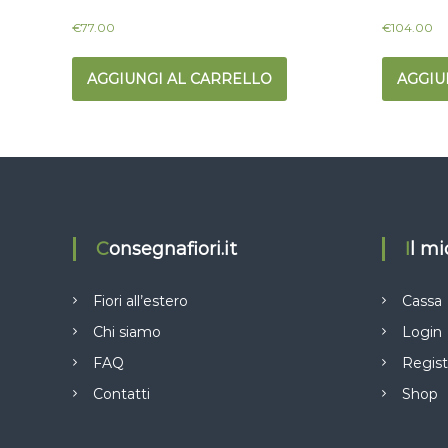
€
77.00
€
104.00
AGGIUNGI AL CARRELLO
AGGIU
Consegnafiori.it
Il m
Fiori all’estero
Cassa
Chi siamo
Login
FAQ
Regist
Contatti
Shop