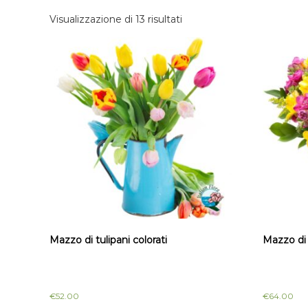
t
m
Visualizzazione di 13 risultati
a
i
I
c
t
i
a
l
l
i
i
o
a
Mazzo di tulipani colorati
Mazzo di 
€
52.00
€
64.00