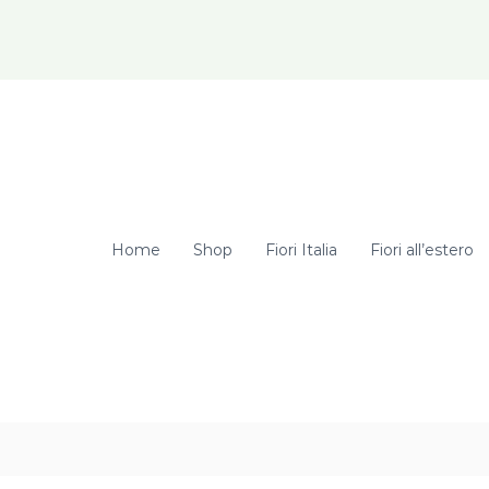
elcome Hunter! Get 20% OFF Just for Today
Home
Shop
Fiori Italia
Fiori all’estero