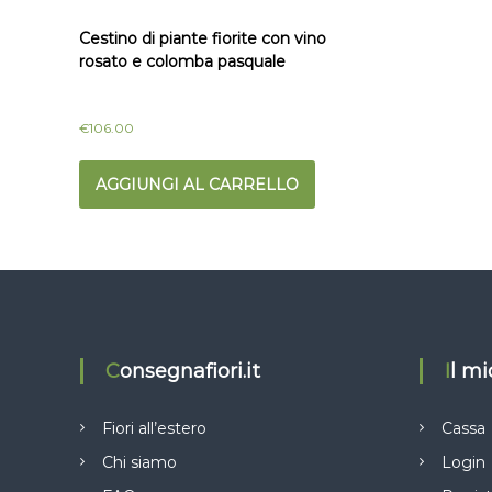
Cestino di piante fiorite con vino
rosato e colomba pasquale
€
106.00
AGGIUNGI AL CARRELLO
Consegnafiori.it
Il m
Fiori all’estero
Cassa
Chi siamo
Login