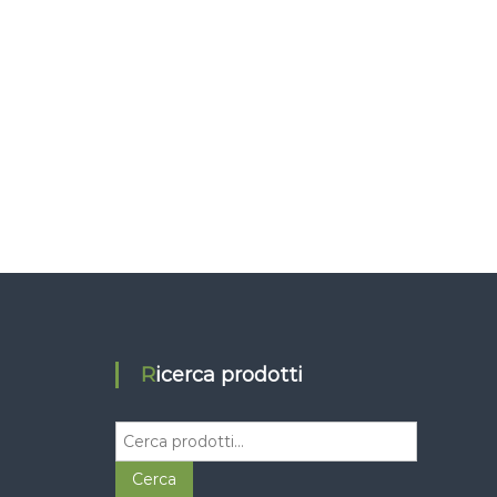
Ricerca prodotti
C
e
r
Cerca