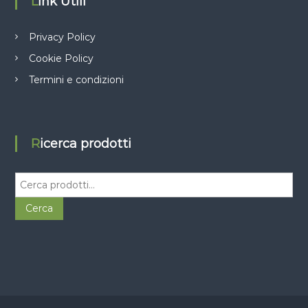
Link Utili
Privacy Policy
Cookie Policy
Termini e condizioni
Ricerca prodotti
C
e
r
Cerca
c
a
: