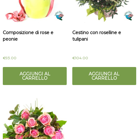
Composizione di rose e
Cestino con roselline e
peonie
tulipani
€
93.00
€
104.00
AGGIUNGI AL
AGGIUNGI AL
CARRELLO
CARRELLO