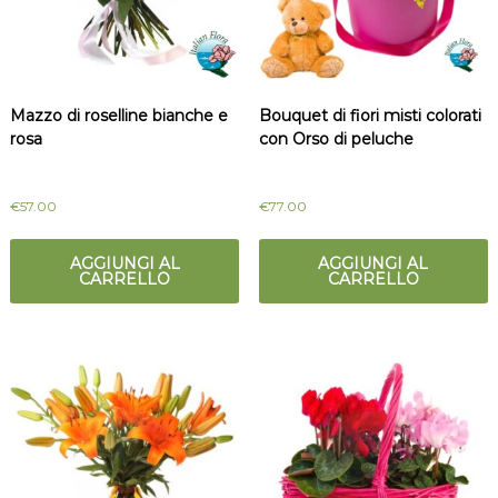
t
m
a
i
l
c
i
a
i
Mazzo di roselline bianche e
Bouquet di fiori misti colorati
l
rosa
con Orso di peluche
i
o
€
57.00
€
77.00
AGGIUNGI AL
AGGIUNGI AL
CARRELLO
CARRELLO