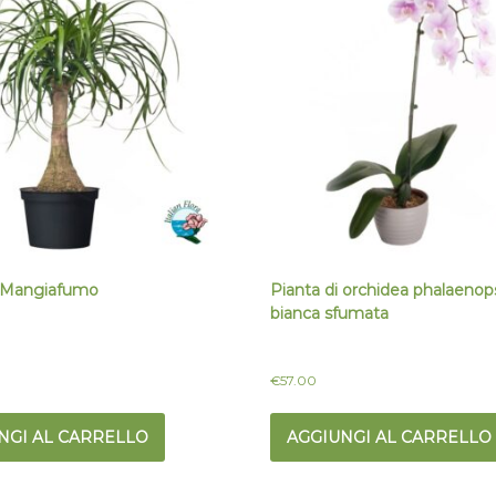
i Mangiafumo
Pianta di orchidea phalaenop
bianca sfumata
€
57.00
NGI AL CARRELLO
AGGIUNGI AL CARRELLO