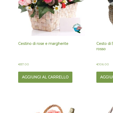
Cestino di rose e margherite
Cesto di 5
rosso
€
87.00
€
106.00
AGGIUNGI AL CARRELLO
AGGIU