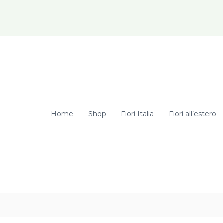
elcome Hunter! Get 20% OFF Just for Today
Home
Shop
Fiori Italia
Fiori all’estero