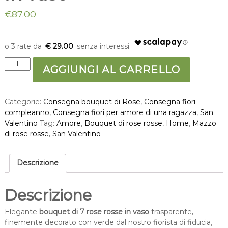
€
87.00
€ 29.00
B
AGGIUNGI AL CARRELLO
o
u
q
Categorie:
Consegna bouquet di Rose
,
Consegna fiori
u
compleanno
,
Consegna fiori per amore di una ragazza
,
San
e
Valentino
Tag:
Amore
,
Bouquet di rose rosse
,
Home
,
Mazzo
t
di rose rosse
,
San Valentino
d
i
7
Descrizione
r
o
s
Descrizione
e
r
Elegante
bouquet di 7 rose rosse in vaso
trasparente,
o
finemente decorato con verde dal nostro fiorista di fiducia,