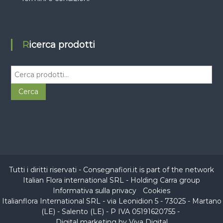
Ricerca prodotti
C
e
r
Cerca
c
a
:
Tutti i diritti riservati - Consegnafiori.it is part of the network
Italian Flora international SRL
- Holding
Carra group
Informativa sulla privacy
-
Cookies
Italianflora International SRL - via Leonidion 5 - 73025 - Martano
(LE) -
Salento (LE)
- P IVA 05191620755 -
Digital marketing by Viva Digital