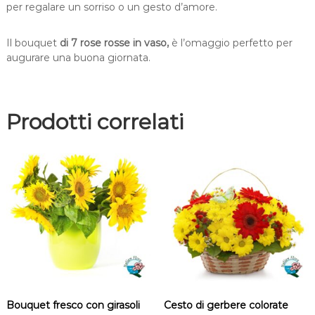
s
per regalare un sorriso o un gesto d’amore.
s
e
Il bouquet
di 7 rose rosse in vaso,
è l’omaggio perfetto per
i
augurare una buona giornata.
n
v
a
s
Prodotti correlati
o
q
u
a
n
t
i
t
à
Bouquet fresco con girasoli
Cesto di gerbere colorate