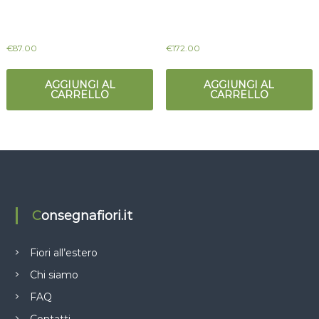
€
87.00
€
172.00
AGGIUNGI AL
AGGIUNGI AL
CARRELLO
CARRELLO
Consegnafiori.it
Fiori all’estero
Chi siamo
FAQ
Contatti