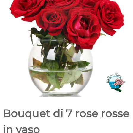
t
m
a
i
l
c
i
a
i
l
i
o
Bouquet di 7 rose rosse
in vaso