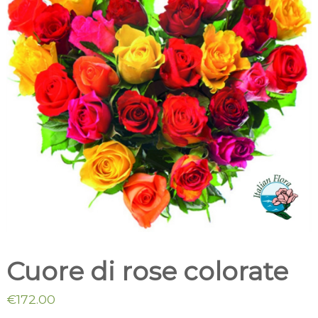
t
m
a
i
l
c
i
a
i
l
i
o
Cuore di rose colorate
€
172.00