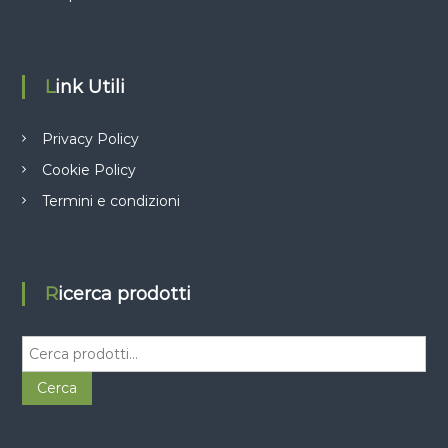
Link Utili
Privacy Policy
Cookie Policy
Termini e condizioni
Ricerca prodotti
C
e
r
Cerca
c
a