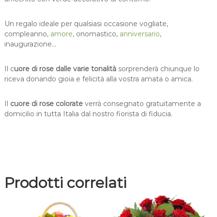
q
u
Un regalo ideale per qualsiasi occasione vogliate,
a
compleanno,
amore
, onomastico,
anniversario
,
n
inaugurazione…
t
i
Il c
uore di rose dalle varie tonalità
sorprenderà chiunque lo
t
riceva donando gioia e felicità alla vostra amata o amica.
à
Il
cuore di rose colorate
verrà consegnato gratuitamente a
domicilio in tutta Italia dal nostro fiorista di fiducia.
Prodotti correlati