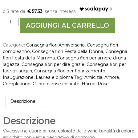
€ 57.33
C
AGGIUNGI AL CARRELLO
u
o
r
Categorie:
Consegna fiori Anniversario
,
Consegna fiori
e
compleanno
,
Consegna fiori Festa della Donna
,
Consegna
d
fiori Festa della Mamma
,
Consegna fiori per amore di una
i
ragazza
,
Consegna fiori per dire grazie
,
Consegna fiori per
r
fare gli auguri
,
Consegna fiori per fidanzamento
,
o
Inaugurazione
,
Laurea e diploma
Tag:
Amicizia
,
Amore
,
s
Compleanno
,
Cuore di rose colorate
,
Home
,
Rose
e
c
o
Descrizione
l
o
r
Descrizione
a
t
Vivacissimo
cuore di rose colorate
dalle
varie tonalità di colore
,
e
arricchito con verde decorativo di contorno.