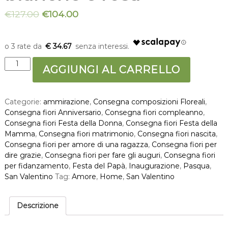
€
127.00
€
104.00
€ 34.67
F
AGGIUNGI AL CARRELLO
l
o
w
Categorie:
ammirazione
,
Consegna composizioni Floreali
,
e
Consegna fiori Anniversario
,
Consegna fiori compleanno
,
r
Consegna fiori Festa della Donna
,
Consegna fiori Festa della
b
Mamma
,
Consegna fiori matrimonio
,
Consegna fiori nascita
,
o
Consegna fiori per amore di una ragazza
,
Consegna fiori per
x
dire grazie
,
Consegna fiori per fare gli auguri
,
Consegna fiori
d
per fidanzamento
,
Festa del Papà
,
Inaugurazione
,
Pasqua
,
i
San Valentino
Tag:
Amore
,
Home
,
San Valentino
r
o
s
Descrizione
e
b