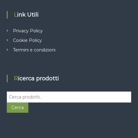
Link Utili
Privacy Policy
Cookie Policy
Termini e condizioni
Ricerca prodotti
C
e
r
Cerca
c
a
: