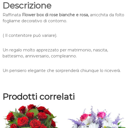
i
Descrizione
a
n
Raffinata
Flower box di rose bianche e rosa,
arricchita da folto
c
fogliame decorativo di contorno.
h
e
( Il contenitore può variare).
e
r
Un regalo molto apprezzato per matrimonio, nascita,
o
battesimo, anniversario, compleanno.
s
a
q
Un pensiero elegante che sorprenderà chiunque lo riceverà.
u
a
n
t
Prodotti correlati
i
t
à