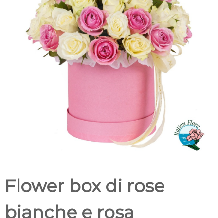
t
m
a
i
l
c
i
a
i
l
i
o
Flower box di rose
bianche e rosa