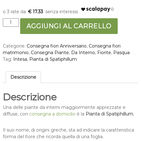
€ 17.33
P
AGGIUNGI AL CARRELLO
i
a
n
Categorie:
Consegna fiori Anniversario
,
Consegna fiori
t
matrimonio
,
Consegna Piante
,
Da Interno
,
Fiorite
,
Pasqua
a
Tag:
Intesa
,
Pianta di Spatiphillum
d
i
S
Descrizione
p
a
t
Descrizione
i
p
Una delle piante da interni maggiormente apprezzate e
h
diffuse, con
consegna a domicilio
è la
Pianta di Spatiphillum
.
i
l
Il suo nome, di origini greche, sta ad indicare la caratteristica
l
forma del fiore che ricorda quella di una foglia.
u