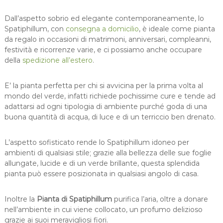
m
Dall’aspetto sobrio ed elegante contemporaneamente, lo
q
Spatiphillum, con
consegna a domicilio
, è ideale come pianta
u
da regalo in occasioni di matrimoni, anniversari, compleanni,
a
festività e ricorrenze varie, e ci possiamo anche occupare
n
della
spedizione all’estero
.
t
i
t
E’ la pianta perfetta per chi si avvicina per la prima volta al
à
mondo del verde, infatti richiede pochissime cure e tende ad
adattarsi ad ogni tipologia di ambiente purché goda di una
buona quantità di acqua, di luce e di un terriccio ben drenato.
L’aspetto sofisticato rende lo Spatiphillum idoneo per
ambienti di qualsiasi stile; grazie alla bellezza delle sue foglie
allungate, lucide e di un verde brillante, questa splendida
pianta può essere posizionata in qualsiasi angolo di casa.
Inoltre la
Pianta di Spatiphillum
purifica l’aria, oltre a donare
nell’ambiente in cui viene collocato, un profumo delizioso
grazie ai suoi meravigliosi fiori.