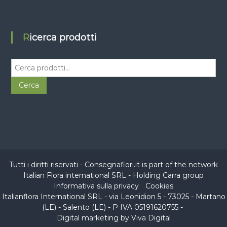
Ricerca prodotti
C
e
r
Cerca
c
a
:
Tutti i diritti riservati - Consegnafiori.it is part of the network
Italian Flora international SRL
- Holding
Carra group
Informativa sulla privacy
-
Cookies
Italianflora International SRL - via Leonidion 5 - 73025 - Martano
(LE) -
Salento (LE)
- P IVA 05191620755 -
Digital marketing by Viva Digital