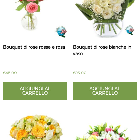
t
m
a
i
l
c
i
a
i
l
i
Bouquet di rose rosse e rosa
Bouquet di rose bianche in
o
vaso
€
48.00
€
93.00
AGGIUNGI AL
AGGIUNGI AL
CARRELLO
CARRELLO