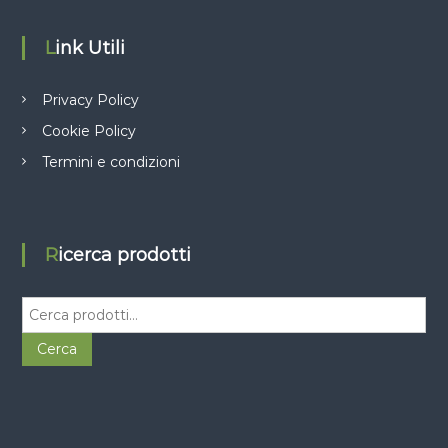
Link Utili
Privacy Policy
Cookie Policy
Termini e condizioni
Ricerca prodotti
C
e
r
Cerca
c
a
: