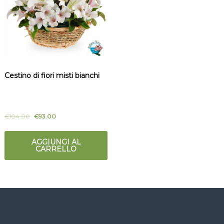
t
m
a
i
l
c
i
a
i
l
i
Cestino di fiori misti bianchi
o
€
104.00
€
93.00
AGGIUNGI AL
CARRELLO