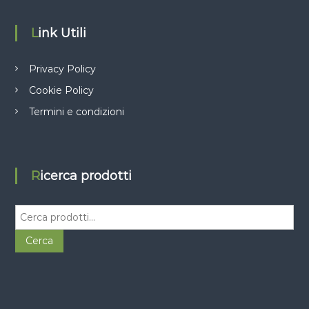
Link Utili
Privacy Policy
Cookie Policy
Termini e condizioni
Ricerca prodotti
C
e
r
Cerca
c
a
: