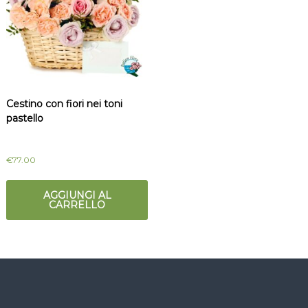
t
m
a
i
l
c
i
a
i
l
i
Cestino con fiori nei toni
o
pastello
€
77.00
AGGIUNGI AL
CARRELLO