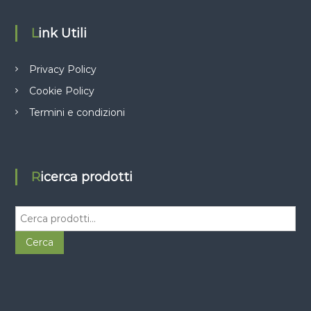
Link Utili
Privacy Policy
Cookie Policy
Termini e condizioni
Ricerca prodotti
C
e
r
Cerca
c
a
: