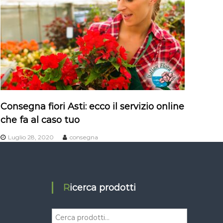
Consegna fiori Asti: ecco il servizio online
che fa al caso tuo
Luglio 28, 2020
consegna
Ricerca prodotti
C