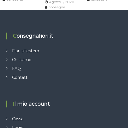
Agosto 5, 2020
n
consegna
e
a
Consegnafiori.it
r
Fiori all’estero
t
Chi siamo
FAQ
i
Contatti
c
o
Il mio account
l
Cassa
i
Login