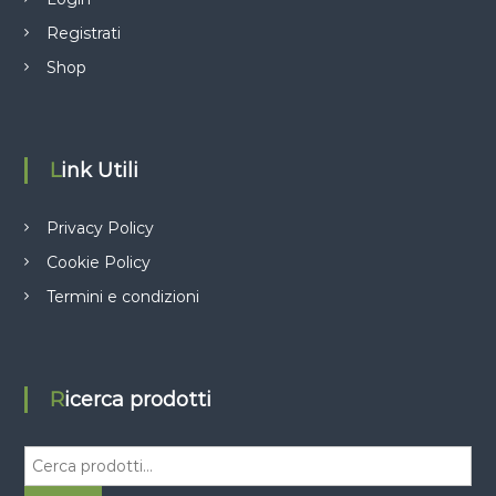
Registrati
Shop
Link Utili
Privacy Policy
Cookie Policy
Termini e condizioni
Ricerca prodotti
C
e