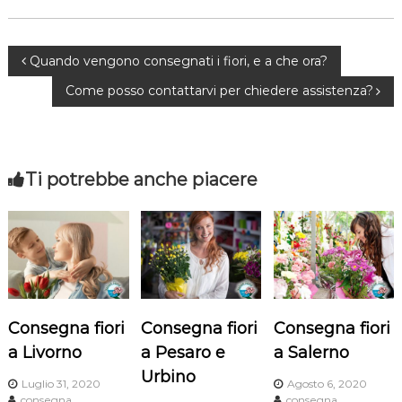
N
Quando vengono consegnati i fiori, e a che ora?
Come posso contattarvi per chiedere assistenza?
a
v
Ti potrebbe anche piacere
i
g
a
z
Consegna fiori
Consegna fiori
Consegna fiori
i
a Livorno
a Pesaro e
a Salerno
Urbino
o
Luglio 31, 2020
Agosto 6, 2020
consegna
consegna