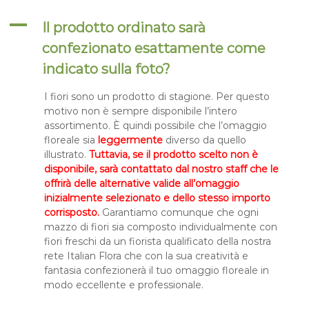
t
m
a
A
Il prodotto ordinato sarà
i
l
c
i
confezionato esattamente come
a
i
indicato sulla foto?
l
i
I fiori sono un prodotto di stagione. Per questo
o
motivo non è sempre disponibile l’intero
assortimento. È quindi possibile che l’omaggio
floreale sia
leggermente
diverso da quello
illustrato.
Tuttavia, se il prodotto scelto non è
disponibile, sarà contattato dal nostro staff che le
offrirà delle alternative valide all’omaggio
inizialmente selezionato e dello stesso importo
corrisposto.
Garantiamo comunque che ogni
mazzo di fiori sia composto individualmente con
fiori freschi da un fiorista qualificato della nostra
rete Italian Flora che con la sua creatività e
fantasia confezionerà il tuo omaggio floreale in
modo eccellente e professionale.