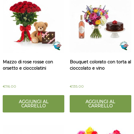
Mazzo di rose rosse con
Bouquet colorato con torta al
orsetto e cioccolatini
cioccolato e vino
€
116.00
€
135.00
AGGIUNGI AL
AGGIUNGI AL
CARRELLO
CARRELLO