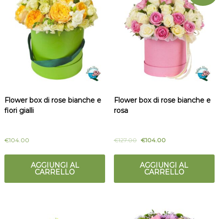
t
m
a
i
l
c
i
a
i
l
i
o
Flower box di rose bianche e
Flower box di rose bianche e
fiori gialli
rosa
€
104.00
€
127.00
€
104.00
AGGIUNGI AL
AGGIUNGI AL
CARRELLO
CARRELLO