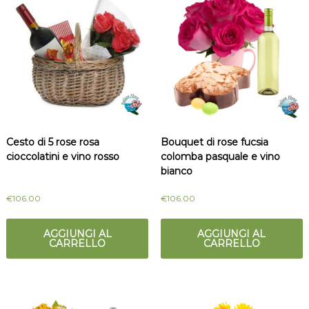
Cesto di 5 rose rosa
Bouquet di rose fucsia
cioccolatini e vino rosso
colomba pasquale e vino
bianco
€
106.00
€
106.00
AGGIUNGI AL
AGGIUNGI AL
CARRELLO
CARRELLO