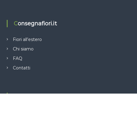
Consegnafiori.it
Fiori all’estero
Chi siamo
FAQ
Contatti
Il mio account
Cassa
Login
Registrati