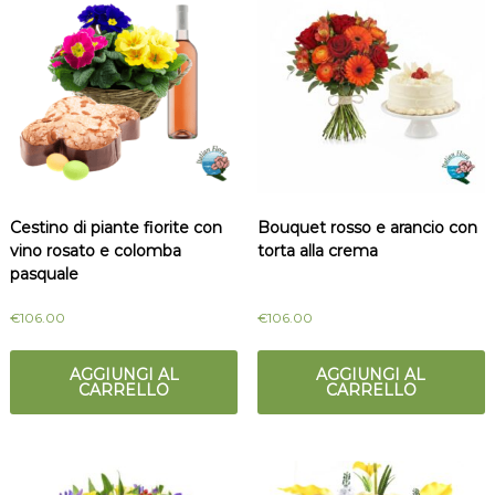
Cestino di piante fiorite con
Bouquet rosso e arancio con
vino rosato e colomba
torta alla crema
pasquale
€
106.00
€
106.00
AGGIUNGI AL
AGGIUNGI AL
CARRELLO
CARRELLO