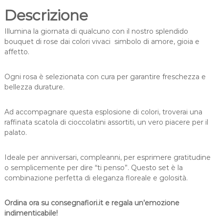
o
Descrizione
l
o
Illumina la giornata di qualcuno con il nostro splendido
r
bouquet di rose dai colori vivaci simbolo di amore, gioia e
a
affetto.
t
e
Ogni rosa è selezionata con cura per garantire freschezza e
c
bellezza durature.
o
n
Ad accompagnare questa esplosione di colori, troverai una
s
raffinata scatola di cioccolatini assortiti, un vero piacere per il
c
palato.
a
t
o
Ideale per anniversari, compleanni, per esprimere gratitudine
l
o semplicemente per dire “ti penso”. Questo set è la
a
combinazione perfetta di eleganza floreale e golosità.
d
i
Ordina ora su consegnafiori.it e regala un’emozione
c
indimenticabile!
i