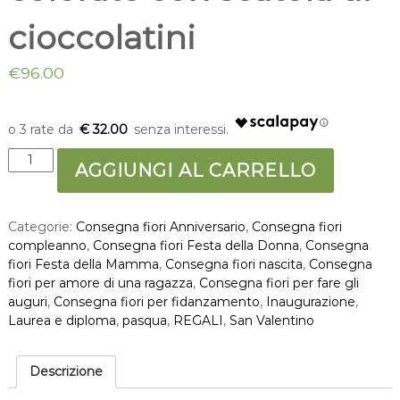
cioccolatini
€
96.00
€ 32.00
B
AGGIUNGI AL CARRELLO
o
u
q
Categorie:
Consegna fiori Anniversario
,
Consegna fiori
u
compleanno
,
Consegna fiori Festa della Donna
,
Consegna
e
fiori Festa della Mamma
,
Consegna fiori nascita
,
Consegna
t
fiori per amore di una ragazza
,
Consegna fiori per fare gli
d
auguri
,
Consegna fiori per fidanzamento
,
Inaugurazione
,
i
Laurea e diploma
,
pasqua
,
REGALI
,
San Valentino
r
o
s
Descrizione
e
c