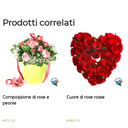
o
c
c
Prodotti correlati
o
l
a
t
i
n
i
q
u
a
n
t
i
Composizione di rose e
Cuore di rose rosse
t
peonie
à
€
93.00
€
185.00