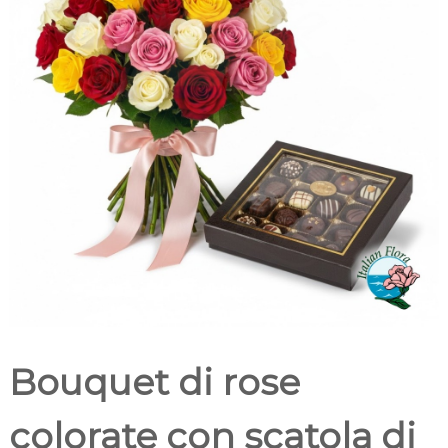
t
m
a
i
l
c
i
a
i
l
i
o
Bouquet di rose
colorate con scatola di