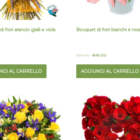
 fiori arancio gialli e viola
Bouquet di fiori bianchi e ros
€
52.00
€
49.00
NGI AL CARRELLO
AGGIUNGI AL CARRELLO