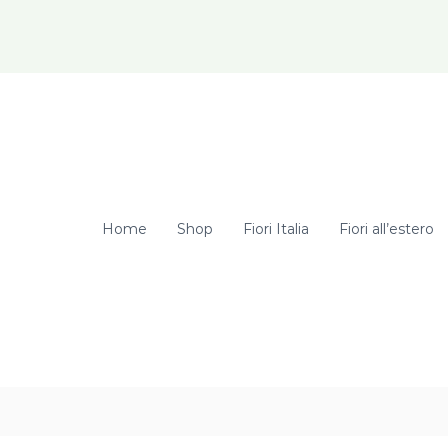
elcome Hunter! Get 20% OFF Just for Today
Home
Shop
Fiori Italia
Fiori all’estero