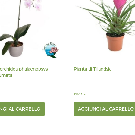
 orchidea phalaenopsys
Pianta di Tillandsia
fumata
€
52.00
NGI AL CARRELLO
AGGIUNGI AL CARRELLO