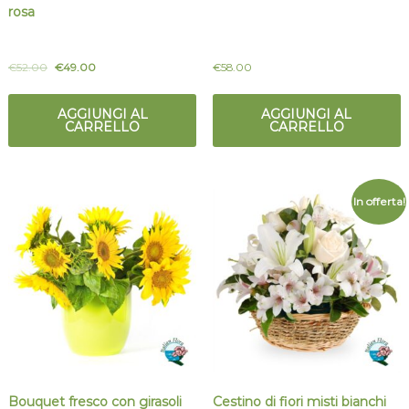
rosa
€
52.00
€
49.00
€
58.00
AGGIUNGI AL
AGGIUNGI AL
CARRELLO
CARRELLO
In offerta!
Bouquet fresco con girasoli
Cestino di fiori misti bianchi