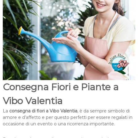
t
m
a
i
l
c
i
a
i
l
i
o
Consegna Fiori e Piante a
Vibo Valentia
La
consegna di fiori a Vibo Valentia
, è da sempre simbolo di
amore e d’affetto e per questo perfetti per essere regalati in
occasione di un evento o una ricorrenza importante.