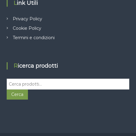
Link Utili
Privacy Policy
Cookie Policy
Termini e condizioni
Ricerca prodotti
C
e
r
Cerca
c
a
: