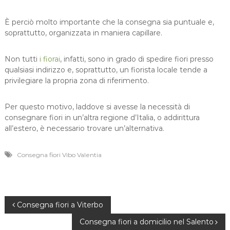
È perciò molto importante che la consegna sia puntuale e,
soprattutto, organizzata in maniera capillare.
Non tutti
i fiorai
, infatti, sono in grado di spedire fiori presso
qualsiasi indirizzo e, soprattutto, un fiorista locale tende a
privilegiare la propria zona di riferimento.
Per questo motivo, laddove si avesse la necessità di
consegnare fiori in un’altra regione d’Italia, o addirittura
all’estero, è necessario trovare un’alternativa.
Consegna fiori Vibo Valentia
N
Consegna fiori a Viterbo
Consegna fiori a domicilio nel Salento