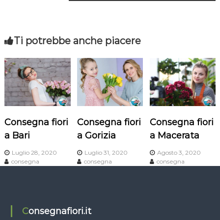
a
v
Ti potrebbe anche piacere
i
g
a
z
Consegna fiori
Consegna fiori
Consegna fiori
i
a Bari
a Gorizia
a Macerata
o
Luglio 28, 2020
Luglio 31, 2020
Agosto 3, 2020
consegna
consegna
consegna
n
e
Consegnafiori.it