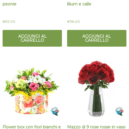
peonie
lilium e calle
€
93.00
€
116.00
AGGIUNGI AL
AGGIUNGI AL
CARRELLO
CARRELLO
Flower box con fiori bianchi e
Mazzo di 9 rose rosse in vaso