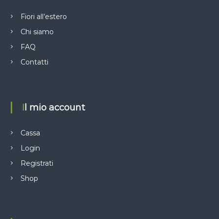
a
Fiori all’estero
r
Chi siamo
t
FAQ
Contatti
i
c
o
Il mio account
l
Cassa
Login
i
Registrati
Shop