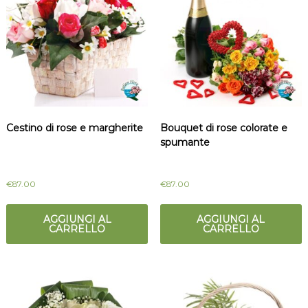
t
m
a
i
l
c
i
a
i
l
i
o
Cestino di rose e margherite
Bouquet di rose colorate e
spumante
€
87.00
€
87.00
AGGIUNGI AL
AGGIUNGI AL
CARRELLO
CARRELLO