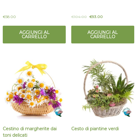
€
58.00
€
104.00
€
93.00
AGGIUNGI AL
AGGIUNGI AL
CARRELLO
CARRELLO
Cestino di margherite dai
Cesto di piantine verdi
toni delicati