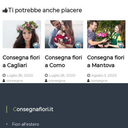
v
Ti potrebbe anche piacere
i
g
a
Consegna fiori
Consegna fiori
Consegna fiori
z
a Cagliari
a Como
a Mantova
i
Luglio 28, 2020
Luglio 28, 2020
Agosto 3, 2020
consegna
consegna
consegna
o
n
Consegnafiori.it
e
a
Fiori all’estero