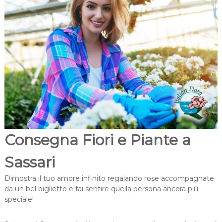
t
m
a
i
l
c
i
a
i
l
i
o
Consegna Fiori e Piante a
Sassari
Dimostra il tuo amore infinito regalando rose accompagnate
da un bel biglietto e fai sentire quella persona ancora più
speciale!