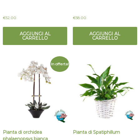
€
52.00
€
58.00
AGGIUNGI AL
AGGIUNGI AL
CARRELLO
CARRELLO
In offerta!
Pianta di orchidea
Pianta di Spatiphillum
phalaenopsys bianca