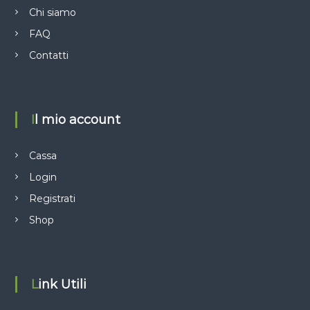
Chi siamo
r
FAQ
t
Contatti
i
c
Il mio account
o
Cassa
l
Login
Registrati
i
Shop
Link Utili