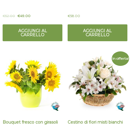
€
52.00
€
49.00
€
58.00
AGGIUNGI AL
AGGIUNGI AL
CARRELLO
CARRELLO
In offerta!
Bouquet fresco con girasoli
Cestino di fiori misti bianchi