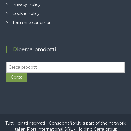
Privacy Policy
Cookie Policy
Termini e condizioni
Ricerca prodotti
C
e
r
Cerca
c
a
:
Tutti i diritti riservati - Consegnafiori.it is part of the network
Italian Flora international SRL
- Holding
Carra group